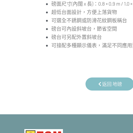
磅面尺寸(內闊 x 長)：0.8 × 0.9 m / 1.0 × 1.0
超低台面設計，方便上落貨物
可選全不銹鋼或防滑花紋鋼板稱台
磅台可內設斜坡台，節省空間
磅台可另配外置斜坡台
可接配多種顯示儀表，滿足不同應用
返回 地磅