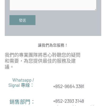
s
e
l
b
a
N
e
g
u
r
e
發送
m
b
e
r
讓我們為您服務！
我們的專業團隊將悉心聆聽您的疑問
和需要，為您提供最佳的服務及建
議。
Whatsapp /
Signal 專線：
+852-9664 3381
+852-2393 3148
銷售部門：