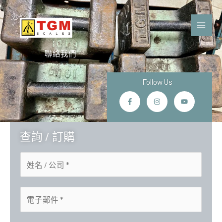
Skip
to
content
聯絡我們
Follow Us
F
I
Y
a
n
o
c
s
u
e
t
t
b
a
u
o
g
b
查詢
/
訂購
o
r
e
k
a
-
m
f
N
a
m
E
e
m
o
a
f