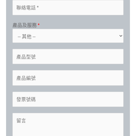
C
i
C
o
l
u
n
*
s
產品及服務
*
t
t
a
o
c
m
t
*
e
P
*
I
r
r
n
/
o
v
S
C
d
o
e
o
u
i
r
m
c
I
c
i
p
t
n
e
a
a
M
v
M
l
n
o
M
o
o
N
y
d
e
i
d
u
*
e
s
c
e
m
l