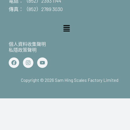
電話：（852）2393 1144
傳真：（852）2789 3030
Menu
個人資料收集聲明
私隱政策聲明
F
I
Y
a
n
o
c
s
u
e
t
t
b
a
u
Copyright © 2026 Sam Hing Scales Factory Limited
o
g
b
o
r
e
k
a
m