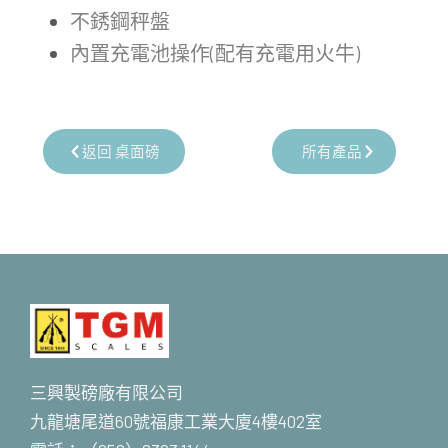
不銹鋼秤盤
內置充電池操作(配有充電用火牛)
返回 桌面磅
所有產品
三興製磅廠有限公司
九龍塘尾道60號福康工業大廈4樓402室