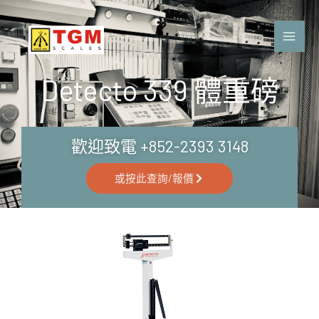
Skip
to
content
Detecto 339 體重磅
歡迎致電 +852-2393 3148
或按此查詢/報價