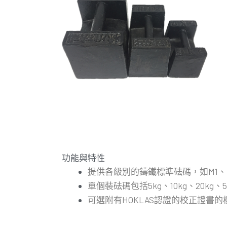
功能與特性
提供各級別的鑄鐵標準砝碼，如M1、
單個裝砝碼包括5kg、10kg、20kg、50
可選附有HOKLAS認證的校正證書