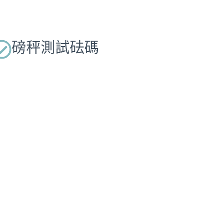
磅秤測試砝碼