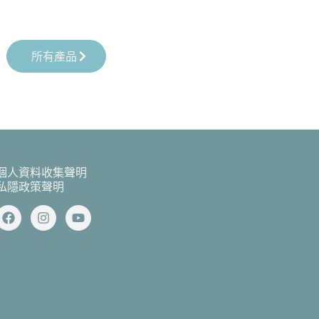
所有產品
個人資料收集聲明
私隱政策聲明
F
I
Y
a
n
o
c
s
u
e
t
t
b
a
u
o
g
b
o
r
e
k
a
m